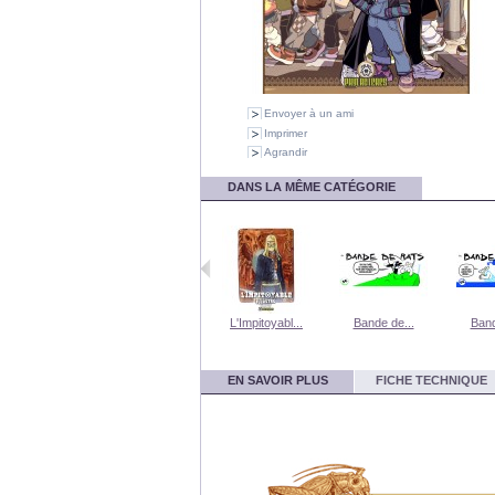
Envoyer à un ami
Imprimer
Agrandir
DANS LA MÊME CATÉGORIE
Tranchées...
Inga
L'Impitoyabl...
Bande de...
Band
EN SAVOIR PLUS
FICHE TECHNIQUE