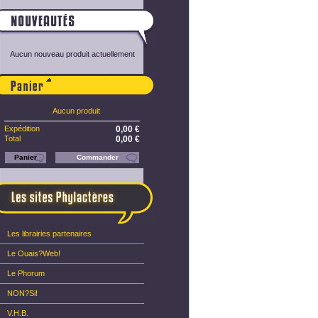
Aucun nouveau produit actuellement
Panier
Aucun produit
Expédition
0,00 €
Total
0,00 €
Panier
Commander
-...
Les...
Jet d'AEncre
Le Sabre -...
Les librairies partenaires
Le Ouais?Web!
Le Phorum
NON?Si!
V.H.B.