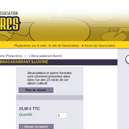
Phylactères sur le web :
le site de l'association
-
le forum de l'association
ums Phylactères
>
L'Abracadabrant Illustré
ABRACADABRANT ILLUSTRÉ
Abracadabra et autres formules
sont sûrement présentes dans
dans l'un des 23 récits de cet
album collectif.
Plus de détails
15,00 €
TTC
Quantité :