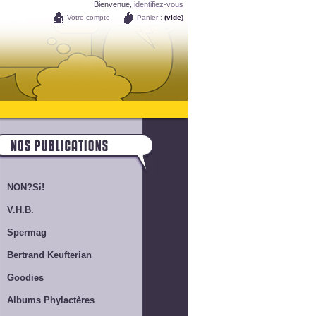
Bienvenue,
identifiez-vous
Votre compte
Panier :
(vide)
NON?Si!
V.H.B.
Spermag
Bertrand Keufterian
Goodies
Albums Phylactères