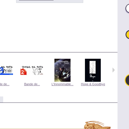
e de...
Bande de...
L'Innommable...
Hope & Goodbye
Ceux de 14 