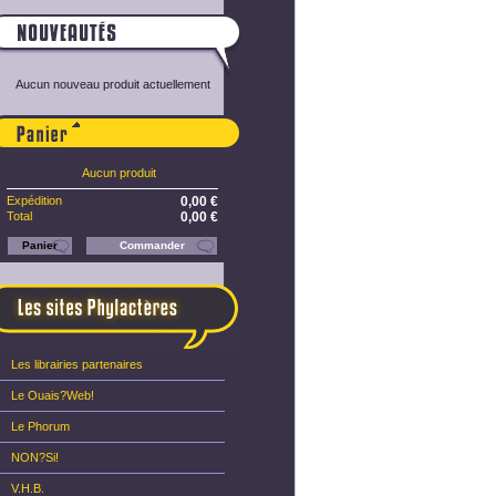
Aucun nouveau produit actuellement
Panier
Aucun produit
Expédition
0,00 €
Total
0,00 €
Panier
Commander
Les librairies partenaires
Le Ouais?Web!
Le Phorum
NON?Si!
V.H.B.