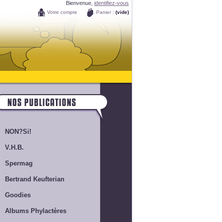
Bienvenue,
identifiez-vous
Votre compte
Panier :
(vide)
NON?Si!
V.H.B.
Spermag
Bertrand Keufterian
Goodies
Albums Phylactères