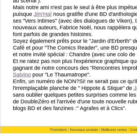
au scénar').
Mais notre ami n'est pas le seul à être plus impét
puisque
Jim'Haï
nous gratifie d'une BD d'anthologi
ses "Vers Intimes" (avec des dialogues de Viken), t
nouveaux auteurs, Fabrice Noël, nous rappèlera qu
font parfois de grandes histoires.
Soyez également prêts pour le "Jardin d'Erberth" 
Café et pour "The Comics Reader", une BD presqu
et notre invité spécial : Chandre (avec une colo de
Et ne ratez pas non plus l'expérience graphique q
gagnant de notre concours des "Rencontres Improb
Salvino
pour "Le Thaumatrope".
Enfin, un numéro de NON?Si! ne serait pas ce qu'il
l'irremplaçable planche de " Hippote & Stique" de
sans oublier quelques petites surprises comme les 
de DoubleZéro et l'arrivée d'une toute nouvelle ru
blogs BD et des fanzines :" Agrafes et à Clics".
Promotions
Nouveaux produits
Meilleures ventes
Con