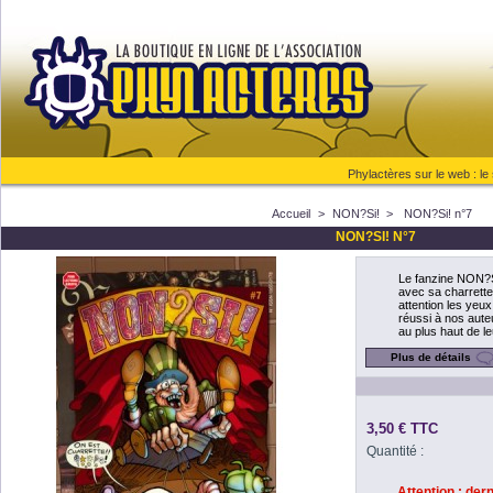
Phylactères sur le web :
le
Accueil
>
NON?Si!
>
NON?Si! n°7
NON?SI! N°7
Le fanzine NON?S
avec sa charrette
attention les yeux
réussi à nos auteu
au plus haut de le
Plus de détails
3,50 €
TTC
Quantité :
Attention : der