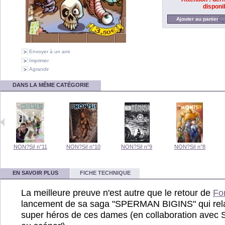
disponib
Envoyer à un ami
Imprimer
Agrandir
DANS LA MÊME CATÉGORIE
NON?Si! n°11
NON?Si! n°10
NON?Si! n°9
NON?Si! n°8
EN SAVOIR PLUS
FICHE TECHNIQUE
La meilleure preuve n'est autre que le retour de
Fo
lancement de sa saga "SPERMAN BIGINS" qui relat
super héros de ces dames (en collaboration avec So