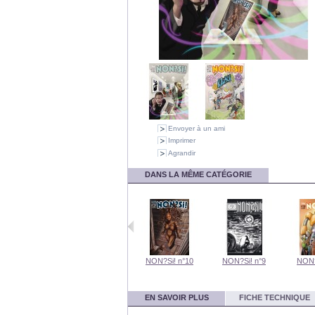
Envoyer à un ami
Imprimer
Agrandir
DANS LA MÊME CATÉGORIE
ON?Si! - La...
NON?Si! n°12
NON?Si! n°10
NON?Si! n°9
NON?
EN SAVOIR PLUS
FICHE TECHNIQUE