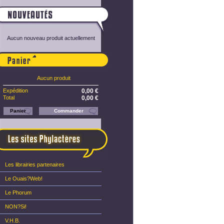
Aucun nouveau produit actuellement
Panier
Aucun produit
Expédition
0,00 €
Total
0,00 €
Panier
Commander
Les librairies partenaires
Le Ouais?Web!
n°4
NON?Si! n°3
NON?Si! n°1
NON?Si! n°2
Le Phorum
NON?Si!
V.H.B.