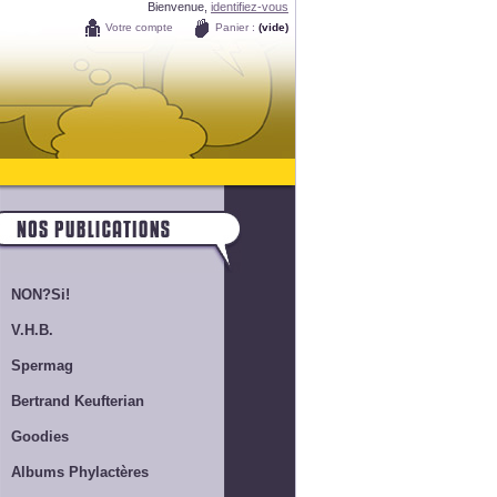
Bienvenue,
identifiez-vous
Votre compte
Panier :
(vide)
NON?Si!
V.H.B.
Spermag
Bertrand Keufterian
Goodies
Albums Phylactères