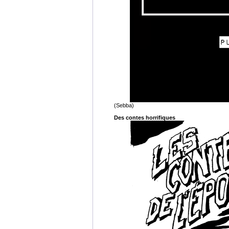
(Sebba)
Des contes horrifiques