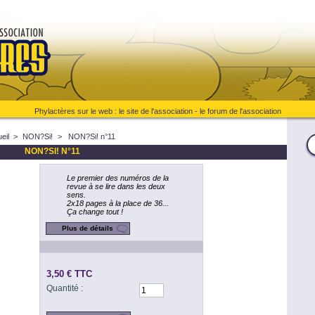
Phylactères sur le web :
le site de l'association
-
le forum de l'association
eil
>
NON?Si!
>
NON?Si! n°11
NON?SI! N°11
Le premier des numéros de la
revue à se lire dans les deux
sens.
2x18 pages à la place de 36...
Ça change tout !
Plus de détails
3,50 €
TTC
Quantité :