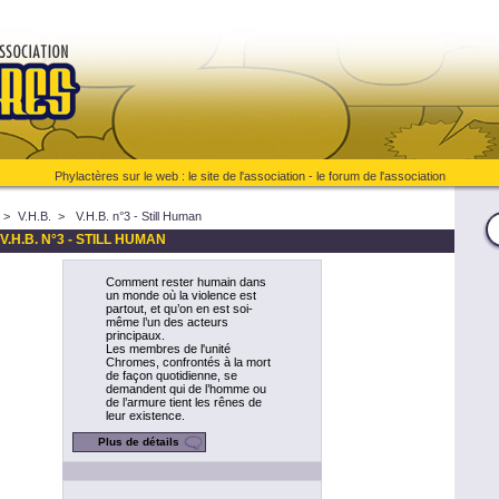
Phylactères sur le web :
le site de l'association
-
le forum de l'association
>
V.H.B.
>
V.H.B. n°3 - Still Human
V.H.B. N°3 - STILL HUMAN
Comment rester humain dans
un monde où la violence est
partout, et qu’on en est soi-
même l’un des acteurs
principaux.
Les membres de l'unité
Chromes, confrontés à la mort
de façon quotidienne, se
demandent qui de l’homme ou
de l’armure tient les rênes de
leur existence.
Plus de détails