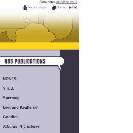
Bienvenue,
identifiez-vous
Votre compte
Panier :
(vide)
NON?Si!
V.H.B.
Spermag
Bertrand Keufterian
Goodies
Albums Phylactères