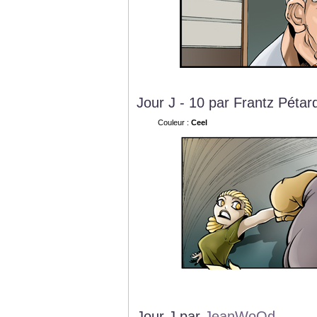
Jour J - 10 par Frantz Pétar
Couleur :
Ceel
Jour J par
JeanWoOd