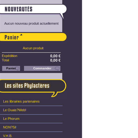
Aucun nouveau produit actuellement
Panier
Aucun produit
Expédition
0,00 €
Total
0,00 €
Panier
Commander
Les librairies partenaires
Le Ouais?Web!
Le Phorum
NON?Si!
V.H.B.