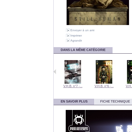
Envoyer à un ami
Imprimer
Agrandir
DANS LA MÊME CATÉGORIE
V.H.B. n°9 :...
V.H.B. n°8 -...
V.H.B. n°7 -...
V.H.B. n°6 -...
V.H.
EN SAVOIR PLUS
FICHE TECHNIQUE