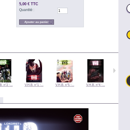
5,00 €
TTC
Quantité :
B. n°2 -...
V.H.B. n°1 -...
V.H.B. n°5 -...
V.H.B. n°4 -...